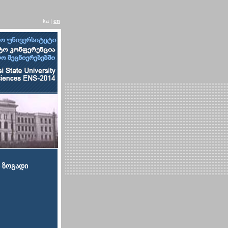
ka |
en
ი ზოგადი