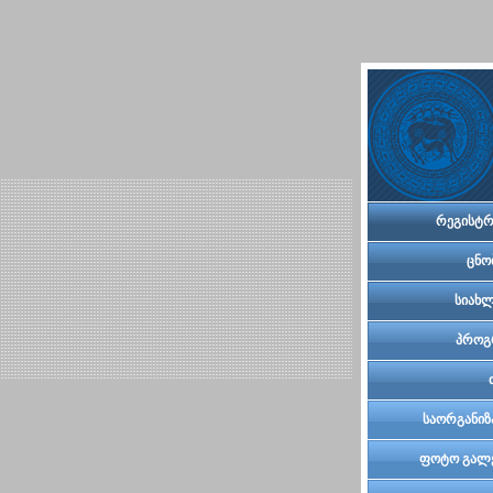
რეგისტრ
ცნო
სიახლ
პროგ
საორგანიზ
კომი
ფოტო გალ