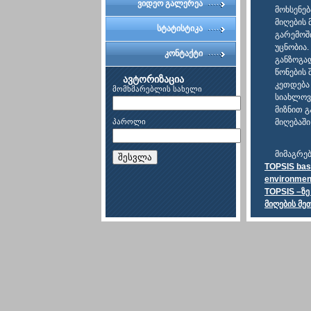
ვიდეო გალერეა
მოხსენე
მიღების
სტატისტიკა
გარემოში
უცნობია
კონტაქტი
განზოგა
წონების 
ავტორიზაცია
კეთდება
მომხმარებლის სახელი
სიახლოვ
მიზნით 
პაროლი
მიღებაში
მიმაგრე
შესვლა
TOPSIS base
environmen
TOPSIS –ზ
მიღების მე