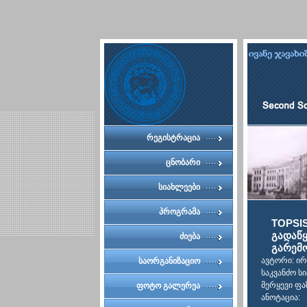
რეგისტრაცია
ცნობარი
სიახლეები
პროგრამა
TOPSI
გადაწყ
ძიება
გარემ
ავტორი: ირ
საორგანიზაციო
საკვანძო ს
კომიტეტი
მერყევი ფა
ფოტო გალერეა
ანოტაცია: