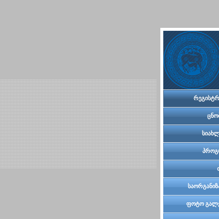
რეგისტრ
ცნო
სიახლ
პროგ
საორგანიზ
კომი
ფოტო გალ