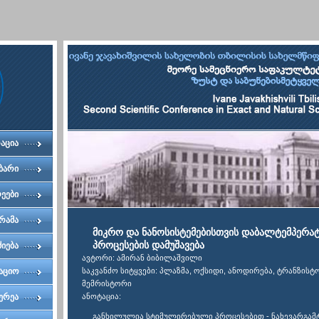
აცია
ბარი
ეები
რამა
მიკრო და ნანოსისტემებისთვის დაბალტემპერ
პროცესების დამუშავება
ძიება
ავტორი: ამირან ბიბილაშვილი
აციო
საკვანძო სიტყვები: პლაზმა, ოქსიდი, ანოდირება, ტრანზისტ
მემრისტორი
ტეტი
ერეა
ანოტაცია:
განხილულია სტიმულირებული პროცესებით - ნახევარგამ