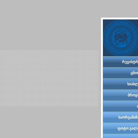
რეგისტრ
ცნო
სიახლ
პროგ
საორგანიზ
კომი
ფოტო გალ