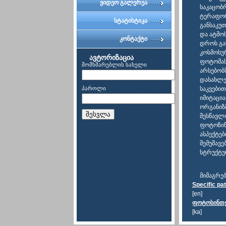
ვიდეო გალერეა
საკაცობ
ტერაფორ
სტატისტიკა
განსაკუ
და ატმო
კონტაქტი
დროს გა
კოსმოსუ
ავტორიზაცია
ფოტომას
მომხმარებლის სახელი
არსებობ
დასახლე
პაროლი
საკვებით
იმიტაცი
ორგანიზ
შესვლა
შესწავლ
ფოტოზინ
ასპექტე
შემუშავ
სტრუქტუ
მიმაგრე
Specific pa
[en]
ფოტოსინთეზ
[ka]