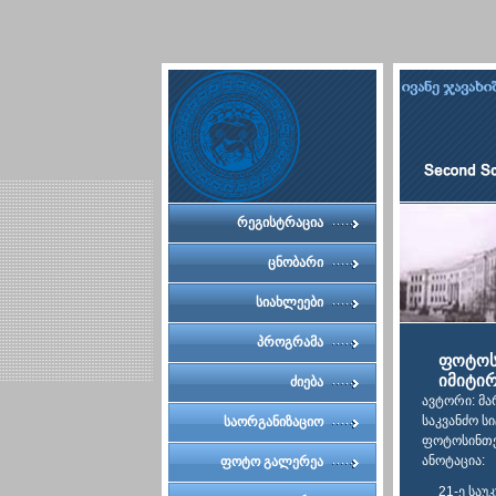
რეგისტრაცია
ცნობარი
სიახლეები
პროგრამა
ფოტოსი
იმიტი
ძიება
ავტორი: მა
საკვანძო ს
საორგანიზაციო
ფოტოსინთე
კომიტეტი
ანოტაცია:
ფოტო გალერეა
21-ე საუ