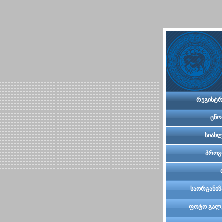
რეგისტრ
ცნო
სიახლ
პროგ
საორგანიზ
კომი
ფოტო გალ