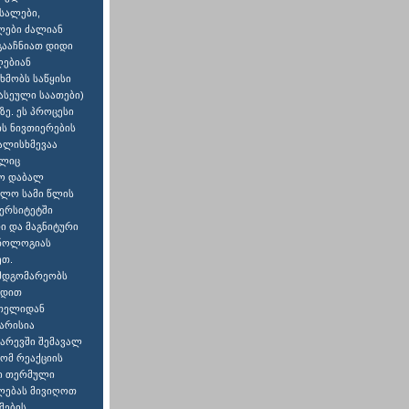
სალები,
ალები ძალიან
გააჩნიათ დიდი
ღებიან
ხმობს საწყისი
ასეული საათები)
ზე. ეს პროცესი
ის ნივთიერების
ალისხმევაა
ელიც
რო დაბალ
ოლო სამი წლის
ვერსიტეტში
ი და მაგნიტური
ქნოლოგიას
ეთ.
მდგომარეობს
ადით
ითელიდან
არისია
არევში შემავალ
რომ რეაქციის
ვი თერმული
ალებას მივიღოთ
მების