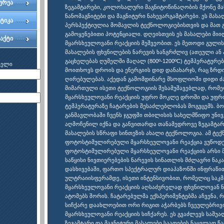
ერეა
ზეგამტარები, კოლოსალური მაგნიტოწინაღობის მქონე მა
ნანომაგნიტები და მაგნიტური ნახევარგამტარები. ეს მას
ტიკა
პერსპექტიულია მომავლის ტექნოლოგიებისთვის და მათ 
გამოყენებითი პოტენციალი. დღეისთვის ეს მასალები მიი
აქტი
მყარსხეულოვანი რეაქციის მეშვეობით. ეს მეთოდი გულის
მასალების ფხვნილების ნარევის ხანგრძლივ (ათეული ან 
გაცხელებას ღუმელში მაღალ (800º-1200ºC) ტემპერატურებ
ხელი
მოითხოვს დროის და ენერგიის დიდ დანახარჯს, რაც ზრდ
ღირებულებას. აქედან გამომდინარე მსოფლიოში დიდი ძ
მიმართული ისეთი ტექნოლოგიის შესამუშავებლად, რომ
მყარსხეულოვანი რეაქციის უფრო მოკლე დროში და უფ
ტემპერატურაზე ჩატარების შესაძლებლობას მოგვცემს. ბ
განმავლობაში ჩვენს ჯგუფში თბილისის სახელმწიფო უნი
აღმოჩენილ იქნა და განვითარდა თანამედროვე ზეგამტარ
მასალების სწრაფი სინთეზის ახალი ტექნოლოგია. ამ ტე
ფოტოსტიმულირებული მყარსხეულოვანი რეაქცია ვუწოდ
ფოტოსტიმულირებული მყარსხეულოვანი რეაქციის არსი 
საწყისი ნივთიერებების ნარევის სინათლის მძლავრი ნაკ
დასხივებაში, ფართო სპექტრალურ დიაპაზონში ინფრაწ
ულტრაიისფერამდე, ისეთი ინტენსივობით, რომელიც საკმ
მყარსხეულოვანი რეაქციის აღსაძვრელად ფხვნილოვან ნ
ატომებს შორის. ჩატარებულმა ექსპერიმენტებმა აჩვენა, 
სიჩქარე დაახლოებით ორი რიგით აჭარბებს ჩვეულებრი
მყარსხეულოვანი რეაქციის სიჩქარეს. ეს გვაძლევს საშუ
ზეგამტარი და მაგნიტური მასალები საათების ნაცვლად წა