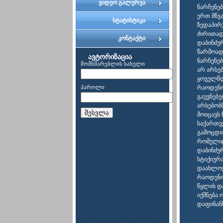
ვიდეო გალერეა
ნარჩენე
ერთ მწვა
სტატისტიკა
ზედაპირ
ძირითად
კონტაქტი
დაბინძურ
წარმოადგ
ავტორიზაცია
ნარჩენე
მომხმარებლის სახელი
არ არსე
ყოველწლ
პაროლი
რაოდენობ
გაუვნებე
არსებობს
შესვლა
მოიცავს
საქართვ
გამოცდი
რომელიც,
დაბინძუ
სტიქიურ
დაახლოე
რაოდენო
წყლის დ
იქმნება 
დაფინან