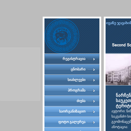
რეგისტრაცია
ცნობარი
სიახლეები
პროგრამა
ნარჩე
საუკეთ
ძიება
ტერიტო
ავტორი: ნი
საორგანიზაციო
საკვანძო ს
კომიტეტი
გეომონაცემ
ფოტო გალერეა
ანოტაცია: