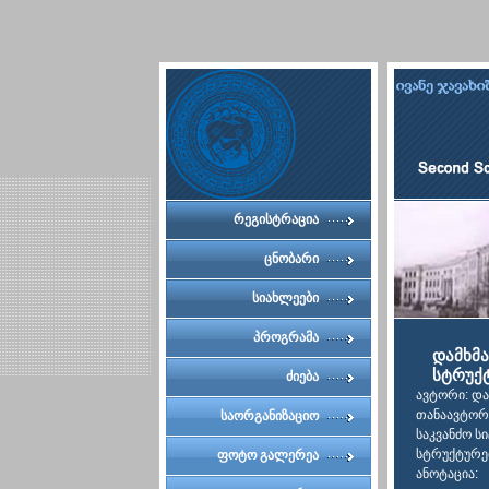
რეგისტრაცია
ცნობარი
სიახლეები
პროგრამა
დამხმ
სტრუქ
ძიება
ავტორი: დ
თანაავტორე
საორგანიზაციო
საკვანძო ს
კომიტეტი
სტრუქტურებ
ფოტო გალერეა
ანოტაცია: