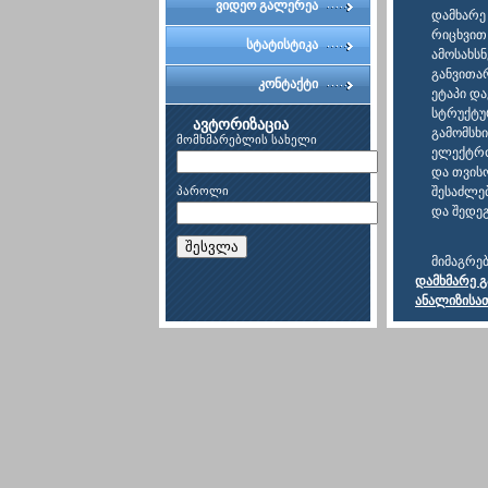
ვიდეო გალერეა
დამხარე
რიცხვით
სტატისტიკა
ამოსახსნ
განვითა
კონტაქტი
ეტაპი დ
სტრუქტუ
ავტორიზაცია
გამომსხ
მომხმარებლის სახელი
ელექტრო
და თვისო
პაროლი
შესაძლე
და შედეგ
შესვლა
მიმაგრე
დამხმარე 
ანალიზისა