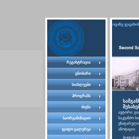
რეგისტრაცია
ცნობარი
სიახლეები
პროგრამა
სამგან
შესახე
ძიება
ავტორი: გი
საკვანძო სი
საორგანიზაციო
უნიტარული
კომიტეტი
ანოტაცია:
ფოტო გალერეა
მოხსენებ