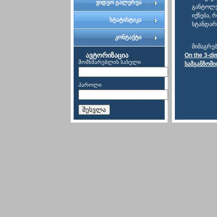
ვიდეო გალერეა
განტოლებ
იქნება, 
სტატისტიკა
სტანდარ
კონტაქტი
მიმაგრე
ავტორიზაცია
On the 3-di
მომხმარებლის სახელი
სამგანზომი
პაროლი
შესვლა