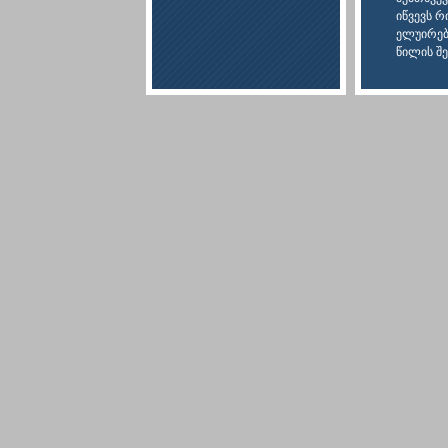
იწვევს 
ელუირებ
წილის შ