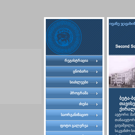
რეგისტრაცია
ცნობარი
სიახლეები
პროგრამა
ბეტა-
თავის
ძიება
ქირალუ
ავტორი: მა
საორგანიზაციო
თანაავტორე
კომიტეტი
გიუაშვილი,
ფოტო გალერეა
საკვანძო 