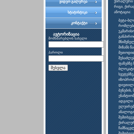
ქირალური ს
ვიდეო გალერეა
რიგი, ქირ
ანოტაცია:
სტატისტიკა
ბეტა-ბლ
კონტაქტი
რომლები
უკმარის
ავტორიზაცია
განპირო
მომხმარებლის სახელი
მნიშვნელ
მიზანს 
პაროლი
მეთოდით
შესაძლე
ფაზებზე 
შესვლა
ბლოკატო
სვეტებზე
იზოპროპა
დიეთილა
ბუნების,
ენანტიომ
ადგილი 
ელუირებ
ანალოგი
შემთხვე
ქირალურ
ჩამნაცვ
შემთხვე