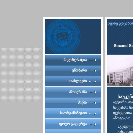
რეგისტრაცია
ცნობარი
სიახლეები
პროგრამა
საუკუნ
ავტორი: თა
ძიება
საკვანძო ს
ფუნქციათა
საორგანიზაციო
ანოტაცია:
კომიტეტი
ფოტო გალერეა
აგებულ ი
მახასია