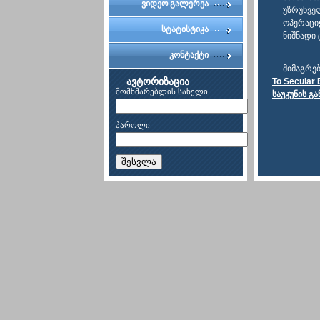
ვიდეო გალერეა
უზრუნვე
ოპერაცი
სტატისტიკა
ნიშნადი
კონტაქტი
მიმაგრე
ავტორიზაცია
To Secular 
მომხმარებლის სახელი
საუკუნის გ
პაროლი
შესვლა