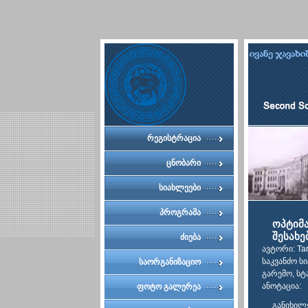
რეგისტრაცია
ცნობარი
სიახლეები
პროგრამა
ოპტიმა
შესახე
ძიება
ავტორი: Tar
საკვანძო ს
საორგანიზაციო
გარემო, სტ
კომიტეტი
ანოტაცია:
ფოტო გალერეა
განიხილ