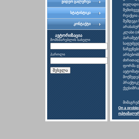
ვიდეო გალერეა
თვლადი 
შემთხვე
სტატისტიკა
რეაქცია
შემდეგი 
კონტაქტი
არასასუ
კლასი (ი
ავტორიზაცია
პარამეტ
მომხმარებლის სახელი
საფუძვე
ნაჩვენებ
პაროლი
არსებობ
ძირითადი
ფორმა და
შესვლა
ავტომატი
მოქმედე
პრაქტიკ
ქვესიმრ
მიმაგრე
On a proble
ოპტიმალური