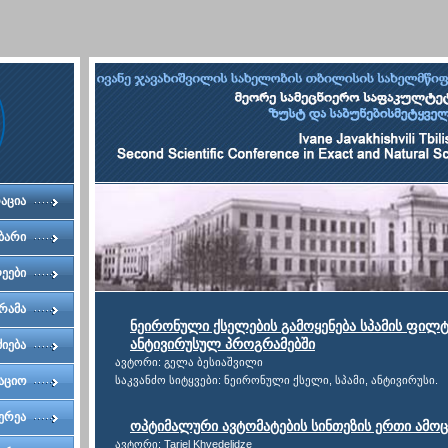
აცია
ბარი
ეები
რამა
ნეირონული ქსელების გამოყენება სპამის ფილტ
ანტივირუსულ პროგრამებში
ძიება
ავტორი: გელა ბესიაშვილი
აციო
საკვანძო სიტყვები: ნეირონული ქსელი, სპამი, ანტივირუსი.
ტეტი
ერეა
ოპტიმალური ავტომატების სინთეზის ერთი ამოცა
ავტორი: Tariel Khvedelidze