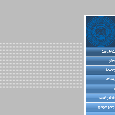
რეგისტრ
ცნო
სიახლ
პროგ
საორგანიზ
კომი
ფოტო გალ